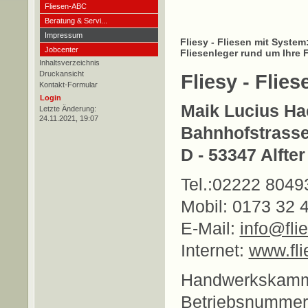
Fliesen-ABC
Beratung & Servi...
Impressum
Fliesy - Fliesen mit System
Jobcenter
Fliesenleger rund um Ihre F
Inhaltsverzeichnis
Druckansicht
Fliesy - Flie
Kontakt-Formular
Login
Maik Lucius Ha
Letzte Änderung:
24.11.2021, 19:07
Bahnhofstrasse
D - 53347 Alfter
Tel.:02222 8049
Mobil: 0173 32 
E-Mail:
info@fli
Internet:
www.fli
Handwerkskamme
Betriebsnummer