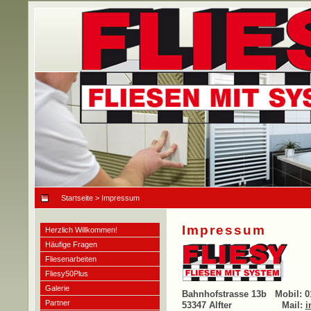
Startseite
> Impressum
Impressum
Herzlich Willkommen!
Häufige Fragen
Fliesenarbeiten
Fliesy50Plus
Galerie
Bahnhofstrasse 13b Mobil
Partner
53347 Alfter Mail:
i