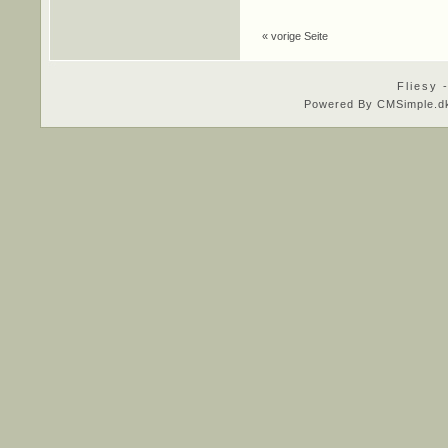
« vorige Seite
Fliesy 
Powered By CMSimple.d