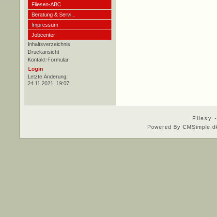
Fliesen-ABC
Beratung & Servi...
Impressum
Jobcenter
Inhaltsverzeichnis
Druckansicht
Kontakt-Formular
Login
Letzte Änderung:
24.11.2021, 19:07
Fliesy 
Powered By CMSimple.d