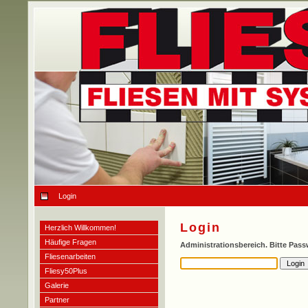
Login
Login
Herzlich Willkommen!
Häufige Fragen
Administrationsbereich. Bitte Pas
Fliesenarbeiten
Fliesy50Plus
Galerie
Partner