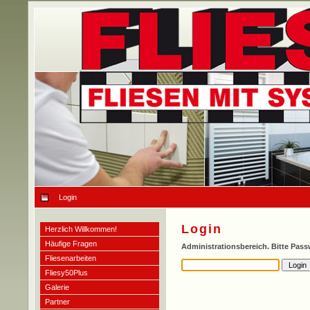
Login
Login
Herzlich Willkommen!
Häufige Fragen
Administrationsbereich. Bitte Pas
Fliesenarbeiten
Fliesy50Plus
Galerie
Partner