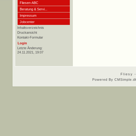
Fliesen-ABC
Beratung & Servi...
Impressum
Jobcenter
Inhaltsverzeichnis
Druckansicht
Kontakt-Formular
Login
Letzte Änderung:
24.11.2021, 19:07
Fliesy 
Powered By CMSimple.d